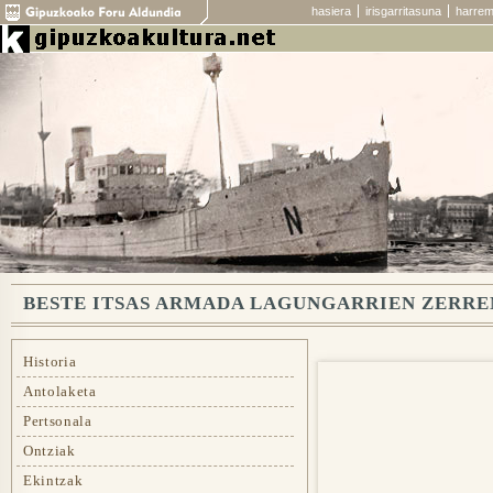
hasiera
irisgarritasuna
harrem
BESTE ITSAS ARMADA LAGUNGARRIEN ZERRE
Historia
Antolaketa
Pertsonala
Ontziak
Ekintzak