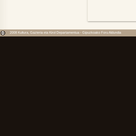
2008 Kultura, Gazteria eta Kirol Departamentua - Gipuzkoako Foru Aldundia