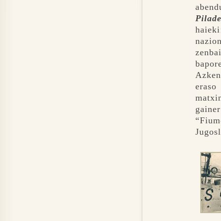
abend
Pilad
haieki
nazio
zenba
bapore
Azkene
eraso
matxi
gainer
“Fiu
Jugosl