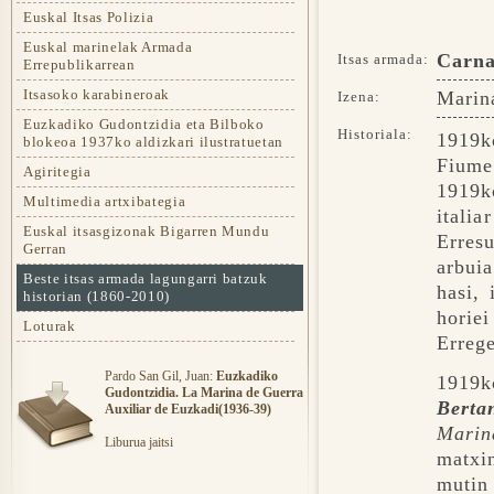
Euskal Itsas Polizia
Euskal marinelak Armada
Carna
Itsas armada:
Errepublikarrean
Itsasoko karabineroak
Marina
Izena:
Euzkadiko Gudontzidia eta Bilboko
Historiala:
1919k
blokeoa 1937ko aldizkari ilustratuetan
Fiume
Agiritegia
1919k
Multimedia artxibategia
itali
Euskal itsasgizonak Bigarren Mundu
Erres
Gerran
arbui
Beste itsas armada lagungarri batzuk
hasi, 
historian (1860-2010)
horie
Loturak
Erreg
Pardo San Gil, Juan:
Euzkadiko
1919k
Gudontzidia. La Marina de Guerra
Berta
Auxiliar de Euzkadi(1936-39)
Marin
Liburua jaitsi
matxi
mutin