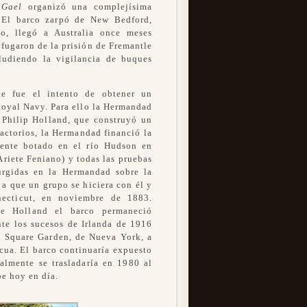
 Gael
organizó una complejísima
 El barco zarpó de New Bedford,
lo, llegó a Australia once meses
 fugaron de la prisión de Fremantle
ludiendo la vigilancia de buques
te fue el intento de obtener un
 Royal Navy. Para ello la Hermandad
 Philip Holland, que construyó un
factorios, la Hermandad financió la
ente botado en el río Hudson en
riete Feniano) y todas las pruebas
surgidas en la Hermandad sobre la
 a que un grupo se hiciera con él y
ecticut, en noviembre de 1883.
de Holland el barco permaneció
te los sucesos de Irlanda de 1916
n Square Garden, de Nueva York, a
scua. El barco continuaría expuesto
lmente se trasladaría en 1980 al
e hoy en día.