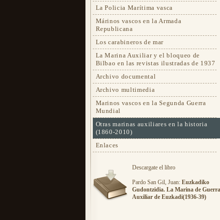
La Policia Marítima vasca
Márinos vascos en la Armada
Republicana
Los carabineros de mar
La Marina Auxiliar y el bloqueo de
Bilbao en las revistas ilustradas de 1937
Archivo documental
Archivo multimedia
Marinos vascos en la Segunda Guerra
Mundial
Otras marinas auxiliares en la historia
(1860-2010)
Enlaces
Descargate el libro
Pardo San Gil, Juan:
Euzkadiko
Gudontzidia. La Marina de Guerr
Auxiliar de Euzkadi(1936-39)