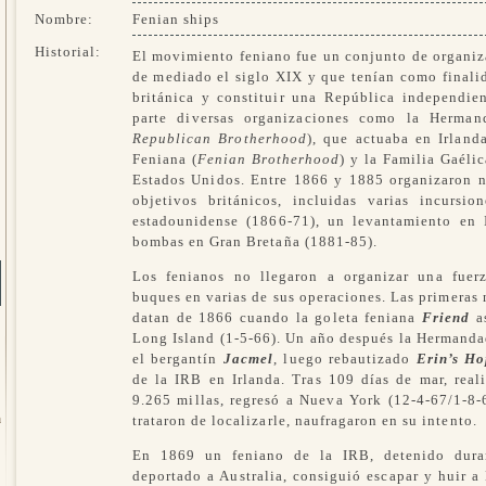
Nombre:
Fenian ships
Historial:
El movimiento feniano fue un conjunto de organiz
de mediado el siglo XIX y que tenían como finalid
británica y constituir una República independie
parte diversas organizaciones como la Herman
Republican Brotherhood
), que actuaba en Irlan
Feniana (
Fenian Brotherhood
) y la Familia Gaélic
Estados Unidos. Entre 1866 y 1885 organizaron n
objetivos británicos, incluidas varias incursi
estadounidense (1866-71), un levantamiento en
bombas en Gran Bretaña (1881-85).
Los fenianos no llegaron a organizar una fuerz
buques en varias de sus operaciones. Las primeras 
datan de 1866 cuando la goleta feniana
Friend
as
Long Island (1-5-66). Un año después la Hermand
el bergantín
Jacmel
, luego rebautizado
Erin’s H
de la IRB en Irlanda. Tras 109 días de mar, real
9.265 millas, regresó a Nueva York (12-4-67/1-8-
a
trataron de localizarle, naufragaron en su intento.
En 1869 un feniano de la IRB, detenido dura
deportado a Australia, consiguió escapar y huir 