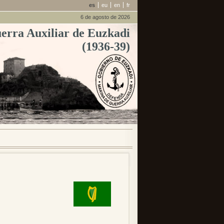
es
eu
en
fr
6 de agosto de 2026
erra Auxiliar de Euzkadi
(1936-39)