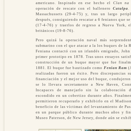
americano. Inspirado en ese hecho el
Clan na
operación de rescate con el ballenero
Catalpa
.
Massachussets (29-4-75) y, tras un largo perip
después, consiguiendo rescatar a 6 fenianos que se
(17-4-76) y traerlos de regreso a Nueva York, e
británicos (19-8-76).
Pero quizá la operación naval más sorprenden
submarino con el que atacar a la los buques de la
Feniana contactó con un irlandés emigrado, John
primer prototipo en 1878. Tras unos ensayos satis
construcción de un buque mayor que fue finalm
1881. El buque fue bautizado como
Fenian Ram
(A
realizadas fueron un éxito. Pero discrepancias 
financiación y el mejor uso del buque, condujeron
se lo llevara secretamente a New Haven, Conn
Incapaces de manejarlo sin la colaboración 
escondido en un cobertizo durante años. Finalmen
permitieron recuperarlo y exhibirlo en el Madiso
beneficio de las víctimas del levantamiento de Pa
en un parque público durante muchos años y fina
Museo Paterson, de New Jersey, donde aún se exhib