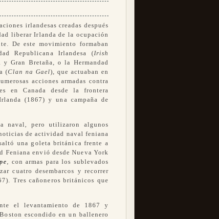
aciones irlandesas creadas después
ad liberar Irlanda de la ocupación
nte. De este movimiento formaban
dad Republicana Irlandesa (
Irish
da y Gran Bretaña, o la Hermandad
a (
Clan na Gael
), que actuaban en
umerosas acciones armadas contra
ones en Canada desde la frontera
 Irlanda (1867) y una campaña de
a naval, pero utilizaron algunos
noticias de actividad naval feniana
altó una goleta británica frente a
ad Feniana envió desde Nueva York
ope
, con armas para los sublevados
izar cuatro desembarcos y recorrer
67). Tres cañoneros británicos que
nte el levantamiento de 1867 y
a Boston escondido en un ballenero