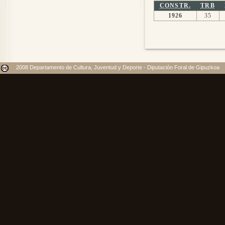
CONSTR.
TRB
1926
35
2008 Departamento de Cultura, Juventud y Deporte - Diputación Foral de Gipuzkoa