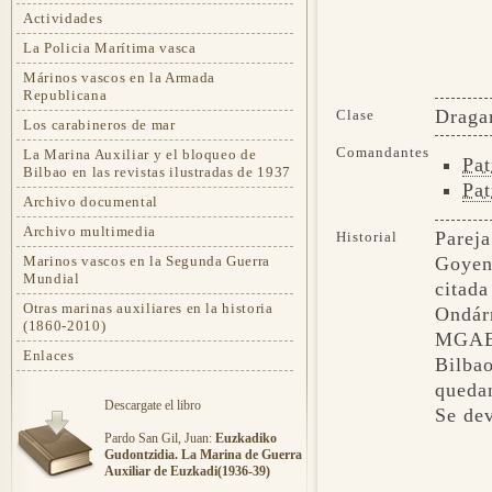
Actividades
La Policia Marítima vasca
Márinos vascos en la Armada
Republicana
Draga
Clase
Los carabineros de mar
Comandantes
La Marina Auxiliar y el bloqueo de
Pat
Bilbao en las revistas ilustradas de 1937
Pat
Archivo documental
Archivo multimedia
Parej
Historial
Marinos vascos en la Segunda Guerra
Goyen
Mundial
citad
Otras marinas auxiliares en la historia
Ondár
(1860-2010)
MGAE
Enlaces
Bilba
quedan
Descargate el libro
Se de
Pardo San Gil, Juan:
Euzkadiko
Gudontzidia. La Marina de Guerra
Auxiliar de Euzkadi(1936-39)