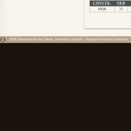
CONSTR.
TRB
1926
35
2008 Departamento de Cultura, Juventud y Deporte - Diputación Foral de Gipuzkoa