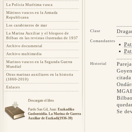
La Policia Marítima vasca
Márinos vascos en la Armada
Republicana
Los carabineros de mar
Draga
Clase
La Marina Auxiliar y el bloqueo de
Bilbao en las revistas ilustradas de 1937
Comandantes
Pat
Archivo documental
Pat
Archivo multimedia
Marinos vascos en la Segunda Guerra
Parej
Historial
Mundial
Goyen
Otras marinas auxiliares en la historia
citad
(1860-2010)
Ondár
Enlaces
MGAE
Bilba
Descargate el libro
quedan
Pardo San Gil, Juan:
Euzkadiko
Se de
Gudontzidia. La Marina de Guerra
Auxiliar de Euzkadi(1936-39)