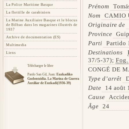
La Police Maritime Basque
Prénom
Tomá
La flottille de carabiniers
Nom
CAMIO 
La Marine Auxiliaire Basque et le blocus
Originaire de
de Bilbao dans les magazines illustrés de
1937
Province
Gui
Archive de documentation (ES)
Parti
Partido 
Multimedia
Destinations
Liens
37/5-37);
Fog.
Télécharger le libre
CONGÉ DE M
Pardo San Gil, Juan:
Euzkadiko
Type d’arrêt
D
Gudontzidia. La Marina de Guerra
Auxiliar de Euzkadi(1936-39)
Date
14 août
Cause
Accide
Âge
24